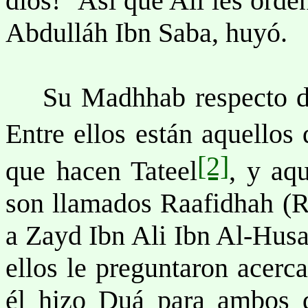
dios!" Así que Ali les orde
Abdulláh Ibn Saba, huyó.
Su Madhhab respecto de l
Entre ellos están aquellos
[2]
que hacen Tateel
, y aq
son llamados Raafidhah (R
a Zayd Ibn Ali Ibn Al-Husa
ellos le preguntaron acer
él hizo Duá para ambos d