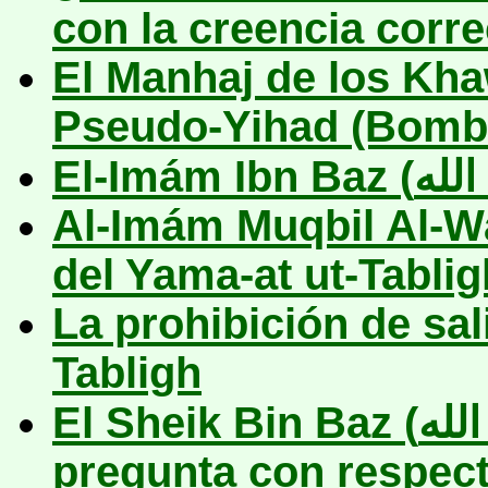
con la creencia corre
El Manhaj de los Kha
Pseudo-Yihad (Bomba
El-Imám Ibn Baz (
لله
Al-Imám Muqbil Al-Wa
del Yama-at ut-Tablig
La prohibición de sal
Tabligh
El Sheik Bin Baz
(
لله
pregunta con respecto