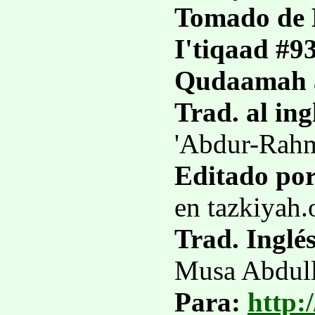
Tomado de 
I'tiqaad #9
Qudaamah 
Trad. al ing
'Abdur-Rahm
Editado por
en tazkiyah.
Trad. Inglé
Musa Abdull
Para:
http: