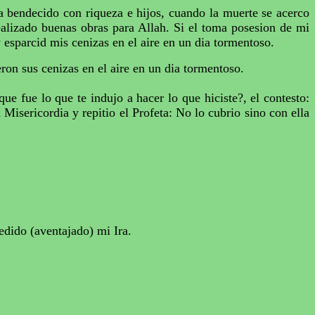
a
bendecido con riqueza e hijos, cuando la muerte se acerco
ealizado buenas obras para
Allah
. Si el toma
posesion
de
mi
 esparcid mis cenizas en el aire en un
dia
tormentoso.
eron sus cenizas en el aire en un
dia
tormentoso.
ue fue lo que te indujo a hacer lo que hiciste?, el contesto:
 Misericordia y
repitio
el Profeta: No lo
cubrio
sino con ella
edido (aventajado) mi Ira.