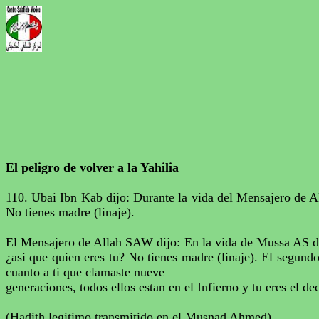
El peligro de volver a la
Yahilia
110.
Ubai
Ibn
Kab
dijo: Durante la vida del Mensajero de
A
No tienes madre (linaje).
El Mensajero de
Allah
SAW dijo: En la vida de
Mussa
AS d
¿
asi
que quien eres tu? No tienes madre (linaje). El segundo
cuanto a ti que clamaste nueve
generaciones, todos ellos
estan
en el Infierno y tu eres el
de
(
Hadith
legitimo transmitido en el
Musnad
Ahmed
)