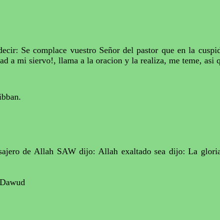
cir: Se complace vuestro Señor del pastor que en la cuspi
d a mi siervo!, llama a la oracion y la realiza, me teme, asi 
ibban.
sajero de
Allah
SAW dijo:
Allah
exaltado sea dijo: La glori
Dawud