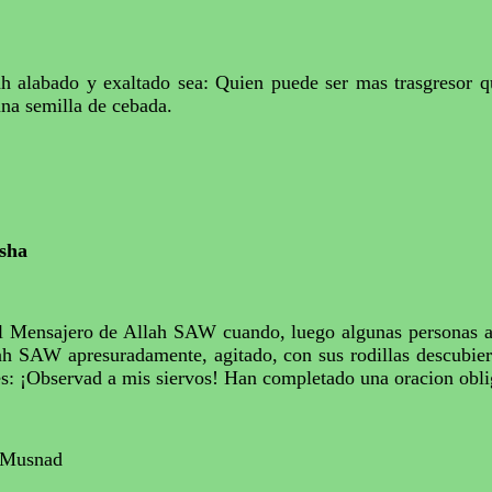
h alabado y exaltado sea: Quien puede ser mas trasgresor q
una semilla de cebada.
Isha
al Mensajero de Allah SAW cuando, luego algunas personas a
lah SAW apresuradamente, agitado, con sus rodillas descubier
eles: ¡Observad a mis siervos! Han completado una oracion obl
u Musnad