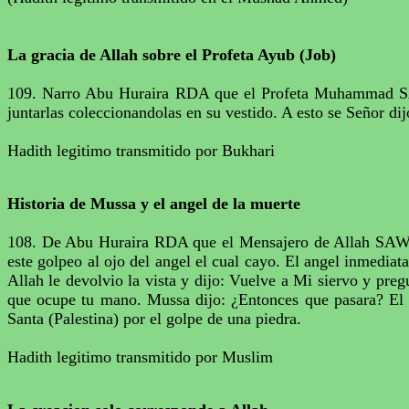
La gracia de
Allah
sobre el Profeta
Ayub
(Job)
109. Narro
Abu
Huraira
RDA que el Profeta
Muhammad
S
juntarlas
coleccionandolas
en su vestido. A esto se Señor dij
Hadith
legitimo transmitido por
Bukhari
H
istoria de
Mussa
y el
angel
de la muerte
108. De
Abu
Huraira
RDA que el Mensajero de
Allah
SAW d
este golpeo al ojo del
angel
el cual cayo. El
angel
inmediata
Allah
le
devolvio
la vista y dijo: Vuelve a Mi siervo y
preg
que ocupe tu mano.
Mussa
dijo: ¿Entonces que pasara? E
Santa (Palestina) por el golpe de una piedra.
Hadith
legitimo transmitido por
Muslim