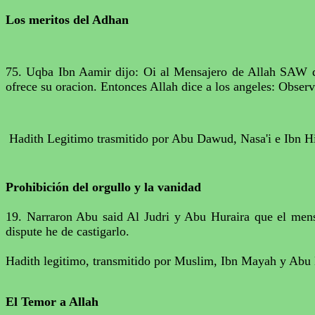
Los meritos del Adhan
75. Uqba Ibn Aamir dijo: Oi al Mensajero de Allah SAW de
ofrece su oracion. Entonces Allah dice a los angeles: Observa
Hadith Legitimo trasmitido por Abu Dawud, Nasa'i e Ibn H
Prohibición del orgullo y la vanidad
19. Narraron
Abu
said
Al
Judri
y
Abu
Huraira
que el men
dispute he de castigarlo.
Hadith
legitimo, transmitido por
Muslim
,
Ibn
Mayah
y
Abu
El Temor a
Allah