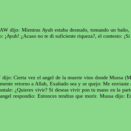
AW dijo: Mientras
Ayub
estaba desnudo, tomando un baño, 
o: ¡
Ayub
! ¿Acaso no te di suficiente riqueza?, el contesto: ¡
ijo: Cierta vez el
angel
de la muerte vino donde
Mussa
(Mo
mente retorno a
Allah
, Exaltado sea y se quejo: Me enviaste 
untale
: ¿Quieres vivir? Si deseas vivir pon tu mano en la par
l
angel
respondio
: Entonces
tendras
que morir.
Mussa
dijo: E