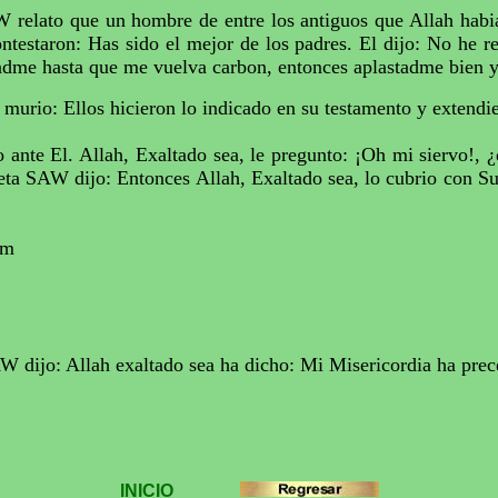
relato que un hombre de entre los antiguos que
Allah
habi
testaron: Has sido el mejor de los padres. El dijo: No he r
dme hasta que me vuelva
carbon
, entonces aplastadme bien y
y
murio
: Ellos hicieron lo indicado en su testamento y extendi
o ante El.
Allah
, Exaltado sea, le pregunto: ¡
Oh
mi siervo!, ¿q
ofeta SAW dijo: Entonces
Allah
, Exaltado sea, lo
cubrio
con Su
im
W dijo:
Allah
exaltado sea ha dicho: Mi Misericordia ha prec
INICIO