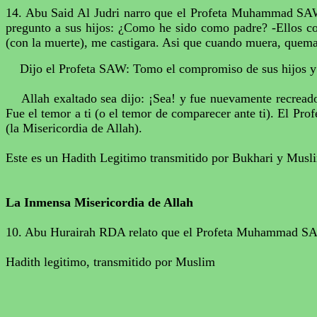
14.
Abu
Said Al
Judri
narro que el Profeta
Muhammad
SAW 
pregunto a sus hijos: ¿Como he sido como padre? -Ellos con
(con la muerte), me castigara.
Asi
que cuando muera, quema
Dijo el Profeta SAW: Tomo el compromiso de sus hijos 
Allah
exaltado sea dijo: ¡Sea! y fue nuevamente recread
Fue el temor a ti (o el temor de comparecer ante ti). El Pr
(la Misericordia de
Allah
).
Este es un
Hadith
Legitimo transmitido por
Bukhari
y
Musl
La Inmensa Misericordia de
Allah
10.
Abu
Hurairah
RDA relato que el Profeta
Muhammad
SA
Hadith
legitimo, transmitido por
Muslim