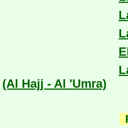
L
L
E
L
(Al Hajj - Al 'Umra)