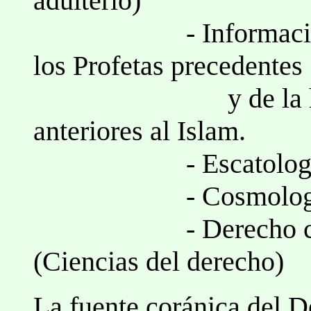
adulterio)
- Información suci
los Profetas precedentes
y de la historia 
anteriores al Islam.
- Escatologí
- Cosmolog
- Derecho común: 
(Ciencias del derecho)
La fuente coránica del D