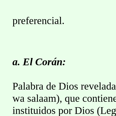
6.La es
preferencial.
7.La utili
a. El Corán:
Palabra de Dios revelada
wa salaam), que contien
instituidos por Dios (Le