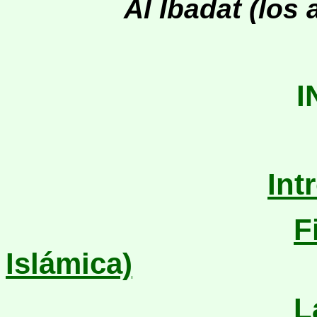
Al Ibadat (los
I
Int
F
Islámica)
L