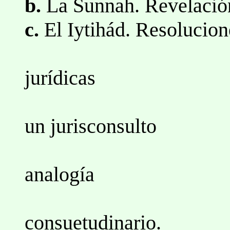
b.
La Sunnah. Revelación
c.
El Iytihád. Resolucio
2.Resol
jurídicas
3.Juicio 
un jurisconsulto
4.Deduc
analogía
5.El d
consuetudinario.