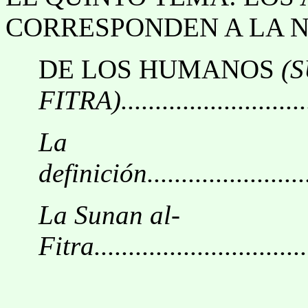
CORRESPONDEN A LA 
DE LOS HUMANOS
(
FITRA)..............................
La
definición...........................
La Sunan al-
Fitra.................................