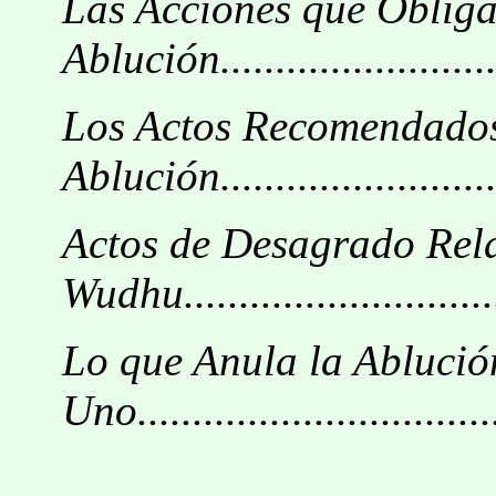
Las Acciones que Obliga
Ablución...........................
Los Actos Recomendados
Ablución............................
Actos de Desagrado Rel
Wudhu..............................
Lo que Anula la Ablució
Uno..................................