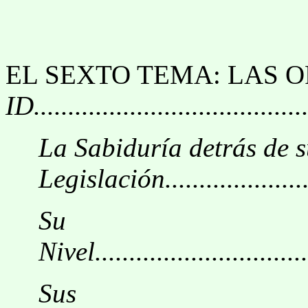
EL SEXTO TEMA: LAS 
ID........................................
La Sabiduría detrás de 
Legislación........................
Su
Nivel.................................
Sus