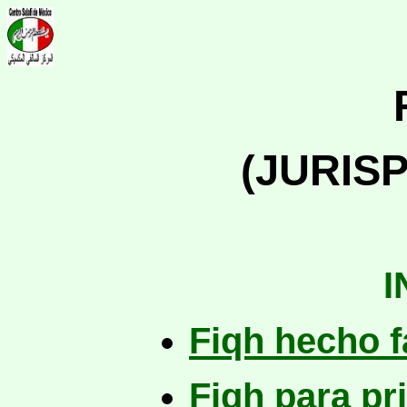
(JURIS
I
Fiqh hecho f
Fiqh para pr