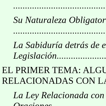
.......................................
Su Naturaleza Obligator
.......................................
La Sabiduría detrás de e
Legislación........................
EL PRIMER TEMA: ALG
RELACIONADAS CON LA O
La Ley Relacionada con 
Oraciones ........................