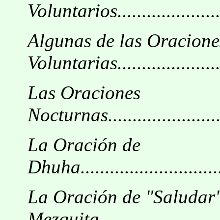
Voluntarios.........................
Algunas de las Oracione
Voluntarias........................
Las Oraciones
Nocturnas...........................
La Oración de
Dhuha................................
La Oración de "Saludar"
Mezquita............................