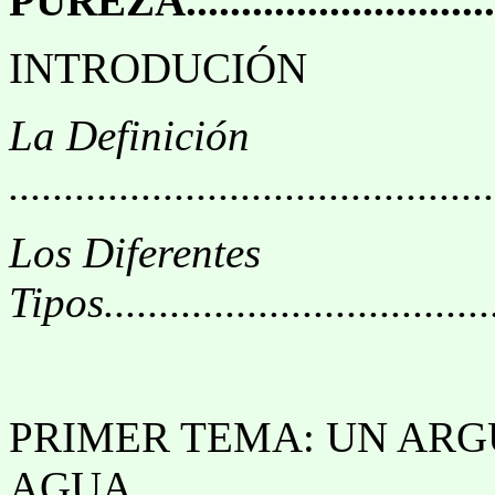
PUREZA.................................
INTRODUCIÓN
La Definición
............................................
Los Diferentes
Tipos.....................................
PRIMER TEMA: UN AR
AGUA..................................