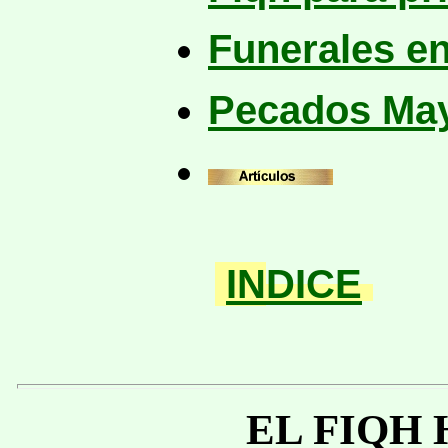
Funerales en
Pecados Ma
IN
DICE
EL FIQH