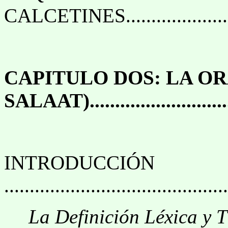
CALCETINES.............................
CAPITULO DOS: LA OR
SALAAT)..............................
INTRODUCCIÓN
............................................
La Definición Léxica y 