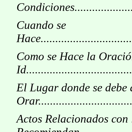
Condiciones.........................
Cuando se
Hace.................................
Como se Hace la Oració
Id....................................
El Lugar donde se debe 
Orar.................................
Actos Relacionados con 
Recomiendan...................