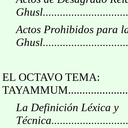
Ghusl...............................
Actos Prohibidos para l
Ghusl..............................
EL OCTAVO TEMA:
TAYAMMUM.............................
La Definición Léxica y
Técnica..............................