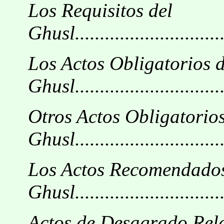
Los Requisitos del
Ghusl................................
Los Actos Obligatorios d
Ghusl................................
Otros Actos Obligatorios
Ghusl................................
Los Actos Recomendados
Ghusl................................
Actos de Desagrado Rel