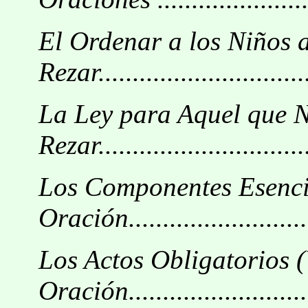
El Ordenar a los Niños 
Rezar................................
La Ley para Aquel que N
Rezar................................
Los Componentes Esencia
Oración............................
Los Actos Obligatorios (
Oración............................