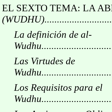
EL SEXTO TEMA: LA A
(WUDHU)...............................
La definición de al-
Wudhu...............................
Las Virtudes de
Wudhu................................
Los Requisitos para el
Wudhu...............................