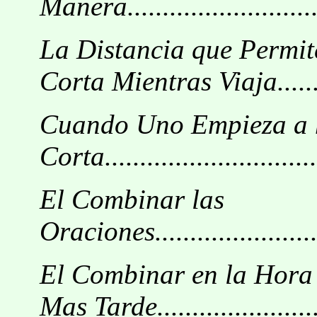
Manera...............................
La Distancia que Permi
Corta Mientras Viaja......
Cuando Uno Empieza a 
Corta...............................
El Combinar las
Oraciones...........................
El Combinar en la Hora
Mas Tarde.......................