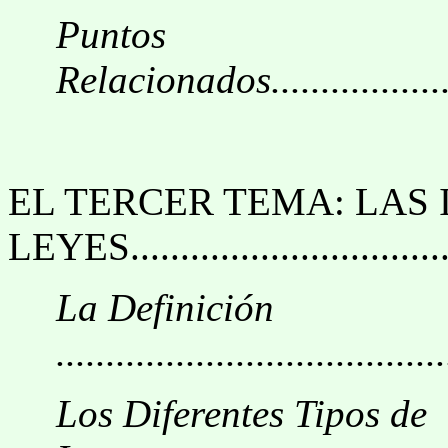
Puntos
Relacionados........................
EL TERCER TEMA: LAS
LEYES.................................
La Definición
.......................................
Los Diferentes Tipos de