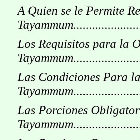
A Quien se le Permite Re
Tayammum..........................
Los Requisitos para la O
Tayammum.........................
Las Condiciones Para la
Tayammum..........................
Las Porciones Obligator
Tayammum..........................