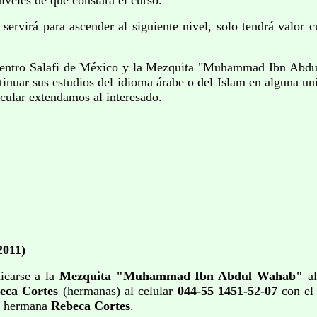
iveles de que constará el curso.
ervirá para ascender al siguiente nivel, solo tendrá valor 
Centro Salafi de México y la Mezquita "Muhammad Ibn Abdul
inuar sus estudios del idioma árabe o del Islam en alguna uni
cular extendamos al interesado.
2011)
icarse a la
Mezquita
"Muhammad Ibn Abdul Wahab"
al
eca Cortes
(hermanas)
al celular
044-55 1451-52-07
con el
a hermana
Rebeca Cortes
.