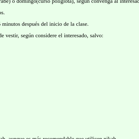
arabe) o domingo(curso poliglota), según convenga al interesa
os.
5 minutos después del inicio de la clase.
 vestir, según considere el interesado, salvo:
yab, aunque es más recomendable que utilicen nikab.