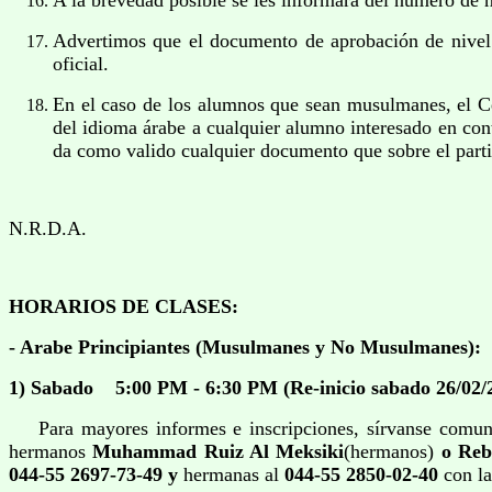
A la brevedad posible se les informara del número de n
Advertimos que el documento de aprobación de nivel s
oficial.
En el caso de los alumnos que sean musulmanes, el 
del idioma árabe a cualquier alumno interesado en cont
da como valido cualquier documento que sobre el parti
N.R.D.A.
HORARIOS DE CLASES:
- Arabe Principiantes (Musulmanes y No Musulmanes):
1) Sabado 5:00 PM - 6:30 PM (Re-inicio sabado 26/02/
Para mayores informes e inscripciones, sírvanse comun
hermanos
Muhammad Ruiz Al Meksiki
(hermanos)
o Reb
044-55 2697-73-49 y
hermanas al
044-55 2850-02-40
con l